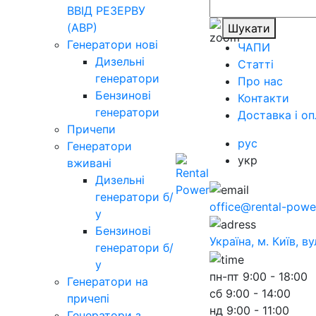
ВВІД РЕЗЕРВУ
(АВР)
Шукати
Генератори нові
ЧАПИ
Дизельні
Статті
генератори
Про нас
Бензинові
Контакти
генератори
Доставка і оп
Причепи
рус
Генератори
укр
вживані
Дизельні
генератори б/
office@rental-powe
у
Бензинові
Україна, м. Київ, в
генератори б/
у
пн-пт
9:00 - 18:00
Генератори на
сб
9:00 - 14:00
причепі
нд
9:00 - 11:00
Генератори з