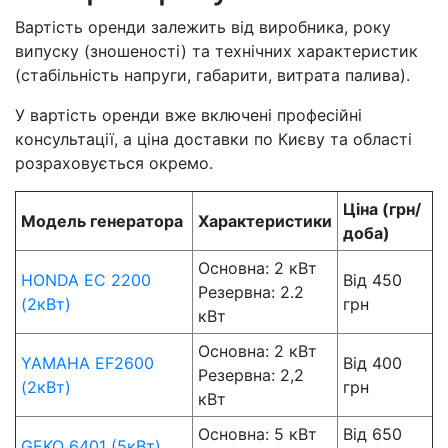
Вартість оренди залежить від виробника, року
випуску (зношеності) та технічних характеристик
(стабільність напруги, габарити, витрата палива).
У вартість оренди вже включені професійні
консультації, а ціна доставки по Києву та області
розраховується окремо.
Ціна (грн/
Модель генератора
Характеристики
доба)
Основна: 2 кВт
HONDA EC 2200
Від 450
Резервна: 2.2
(2кВт)
грн
кВт
Основна: 2 кВт
YAMAHA EF2600
Від 400
Резервна: 2,2
(2кВт)
грн
кВт
Основна: 5 кВт
Від 650
GEKO 6401 (5кВт)