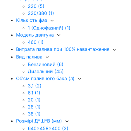
220
(5)
220/380
(1)
Кількість фаз
1 (Однофазний)
(1)
Модель двигуна
460
(1)
Витрата палива при 100% навантаження
Вид палива
Бензиновий
(6)
Дизельний
(45)
Об'єм паливного бака (л)
3,1
(2)
6,1
(1)
20
(1)
28
(1)
38
(1)
Розмірі Д*Ш*В (мм)
640x458x400
(2)