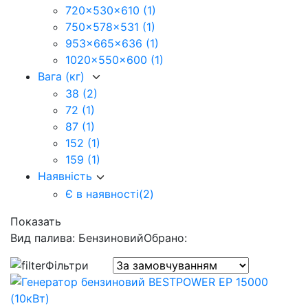
720x530x610
(1)
750x578x531
(1)
953x665x636
(1)
1020x550x600
(1)
Вага (кг)
38
(2)
72
(1)
87
(1)
152
(1)
159
(1)
Наявність
Є в наявності
(2)
Показать
Вид палива: Бензиновий
Обрано:
Фільтри