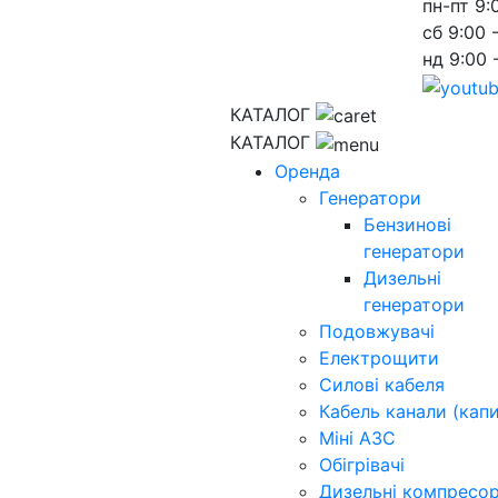
пн-пт
9:
сб
9:00 
нд
9:00 
КАТАЛОГ
КАТАЛОГ
Оренда
Генератори
Бензинові
генератори
Дизельні
генератори
Подовжувачі
Електрощити
Силові кабеля
Кабель канали (капи
Міні АЗС
Обігрівачі
Дизельні компресо