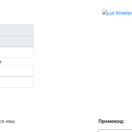
Комерц
я
ся наш
Промокод: