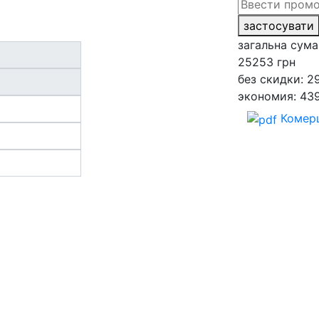
застосувати
загальна сума
25253
грн
без скидки: 2
экономия: 43
Комерц