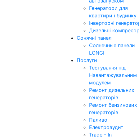
автозапуском
Генератори для
квартири і будинку
Інверторні генерат
Дизельні компресо
Сонячні панелі
Солнечные панели
LONGI
Послуги
Тестування під
Навантажувальним
модулем
Ремонт дизельних
генераторів
Ремонт бензинових
генераторів
Паливо
Електроаудит
Trade - In