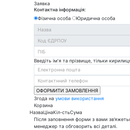
Заявка
Контактна інформація:
Фізична особа
Юридична особа
Введіть ім'я та прізвище, тільки кирилиц
Згода на
умови використання
Корзина
Назва
Ціна
Кіл-сть
Сума
Після заповнення форми з вами зв’яжеть
менеджер та обговорить всі деталі.