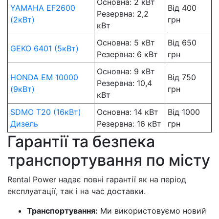
Основна: 2 кВт
YAMAHA EF2600
Від 400
Резервна: 2,2
(2кВт)
грн
кВт
Основна: 5 кВт
Від 650
GEKO 6401 (5кВт)
Резервна: 6 кВт
грн
Основна: 9 кВт
HONDA EM 10000
Від 750
Резервна: 10,4
(9кВт)
грн
кВт
SDMO T20 (16кВт)
Основна: 14 кВт
Від 1000
Дизель
Резервна: 16 кВт
грн
Гарантії та безпека
транспортування по місту
Rental Power надає повні гарантії як на період
експлуатації, так і на час доставки.
Транспортування:
Ми використовуємо новий