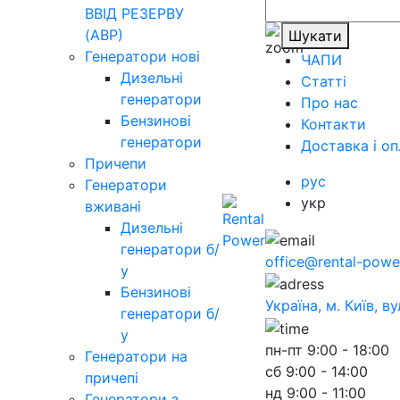
ВВІД РЕЗЕРВУ
(АВР)
Шукати
Генератори нові
ЧАПИ
Дизельні
Статті
генератори
Про нас
Бензинові
Контакти
генератори
Доставка і оп
Причепи
рус
Генератори
укр
вживані
Дизельні
генератори б/
office@rental-powe
у
Бензинові
Україна, м. Київ, в
генератори б/
у
пн-пт
9:00 - 18:00
Генератори на
сб
9:00 - 14:00
причепі
нд
9:00 - 11:00
Генератори з