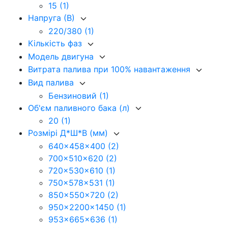
15
(1)
Напруга (В)
220/380
(1)
Кількість фаз
Модель двигуна
Витрата палива при 100% навантаження
Вид палива
Бензиновий
(1)
Об'єм паливного бака (л)
20
(1)
Розмірі Д*Ш*В (мм)
640x458x400
(2)
700x510x620
(2)
720x530x610
(1)
750x578x531
(1)
850x550x720
(2)
950x2200x1450
(1)
953x665x636
(1)