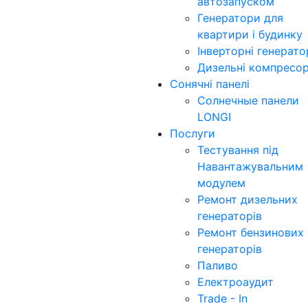
автозапуском
Генератори для
квартири і будинку
Інверторні генерат
Дизельні компресо
Сонячні панелі
Солнечные панели
LONGI
Послуги
Тестування під
Навантажувальним
модулем
Ремонт дизельних
генераторів
Ремонт бензинових
генераторів
Паливо
Електроаудит
Trade - In