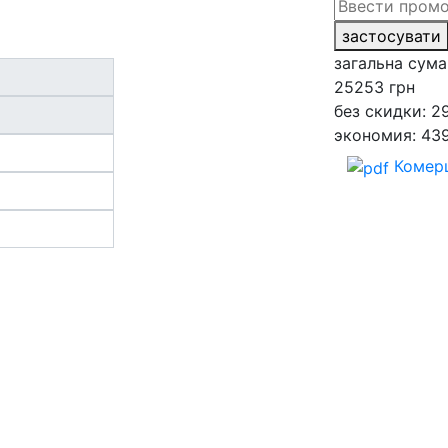
застосувати
загальна сума
25253
грн
без скидки: 2
экономия: 43
Комерц