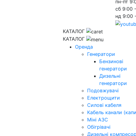
пн-пт
9:
сб
9:00 
нд
9:00 
КАТАЛОГ
КАТАЛОГ
Оренда
Генератори
Бензинові
генератори
Дизельні
генератори
Подовжувачі
Електрощити
Силові кабеля
Кабель канали (капи
Міні АЗС
Обігрівачі
Дизельні компресо