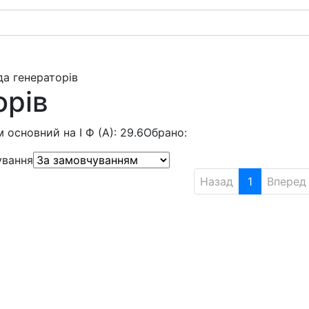
да генераторів
орів
 основний на I Ф (А): 29.6
Обрано:
ування
Назад
1
Вперед