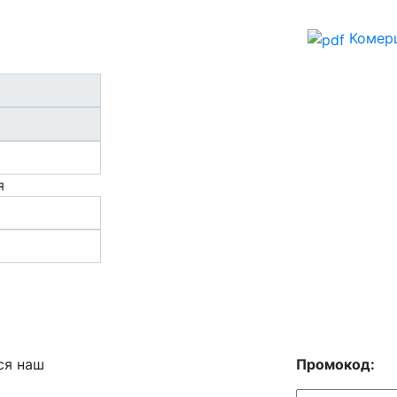
Комерц
я
ся наш
Промокод: