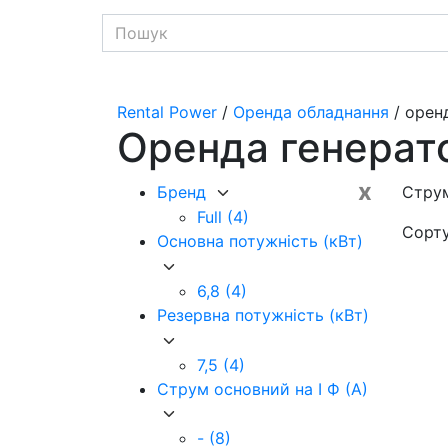
Rental Power
/
Оренда обладнання
/ орен
Оренда генерат
x
Бренд
Струм
Full
(4)
Сорт
Основна потужність (кВт)
6,8
(4)
Резервна потужність (кВт)
7,5
(4)
Струм основний на I Ф (А)
-
(8)