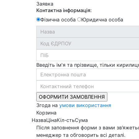
Заявка
Контактна інформація:
Фізична особа
Юридична особа
Введіть ім'я та прізвище, тільки кирилиц
Згода на
умови використання
Корзина
Назва
Ціна
Кіл-сть
Сума
Після заповнення форми з вами зв’яжеть
менеджер та обговорить всі деталі.