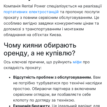
Компанія Rental Power спеціалізується на реалізації
портативних електростанцій
та пропонує послуги
прокату з повним сервісним обслуговуванням. Це
особливо вигідно завдяки конкурентним цінам та
допомозі з транспортуванням і монтажем
обладнання на об'єктах Києва.
Чому кияни обирають
оренду, а не купівлю?
Ось ключові причини, що руйнують
міфи
про
складність прокату:
Відсутність проблем з обслуговуванням.
Вам
не потрібно турбуватися про технічні наслідки
простою. Обираючи партнера з включеним
сервісним оглядом, ви позбавляєте себе
клопоту по догляду за технікою.
Економія бюджету.
Це ідеальний варіант для