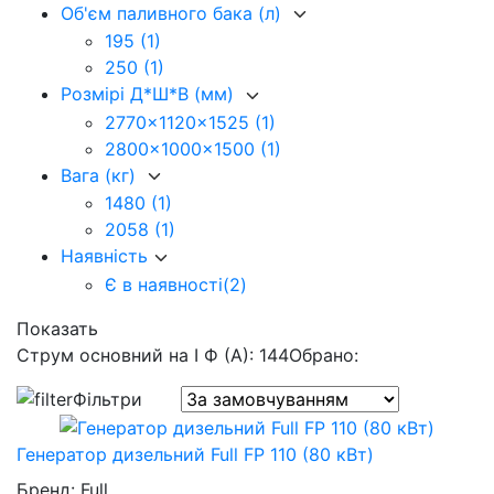
Об'єм паливного бака (л)
195
(1)
250
(1)
Розмірі Д*Ш*В (мм)
2770x1120x1525
(1)
2800x1000x1500
(1)
Вага (кг)
1480
(1)
2058
(1)
Наявність
Є в наявності
(2)
Показать
Струм основний на I Ф (А): 144
Обрано:
Фільтри
Генератор дизельний Full FP 110 (80 кВт)
Бренд:
Full