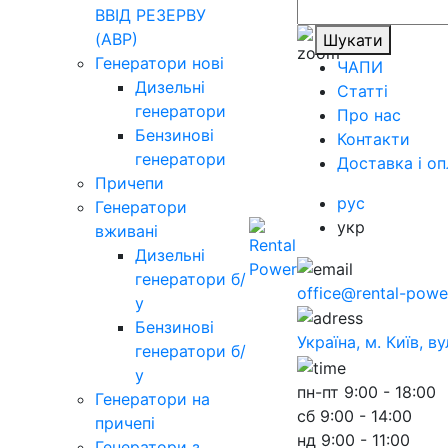
ВВІД РЕЗЕРВУ
(АВР)
Шукати
Генератори нові
ЧАПИ
Дизельні
Статті
генератори
Про нас
Бензинові
Контакти
генератори
Доставка і оп
Причепи
рус
Генератори
укр
вживані
Дизельні
генератори б/
office@rental-powe
у
Бензинові
Україна, м. Київ, в
генератори б/
у
пн-пт
9:00 - 18:00
Генератори на
сб
9:00 - 14:00
причепі
нд
9:00 - 11:00
Генератори з