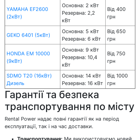
Основна: 2 кВт
YAMAHA EF2600
Від 400
Резервна: 2,2
(2кВт)
грн
кВт
Основна: 5 кВт
Від 650
GEKO 6401 (5кВт)
Резервна: 6 кВт
грн
Основна: 9 кВт
HONDA EM 10000
Від 750
Резервна: 10,4
(9кВт)
грн
кВт
SDMO T20 (16кВт)
Основна: 14 кВт
Від 1000
Дизель
Резервна: 16 кВт
грн
Гарантії та безпека
транспортування по місту
Rental Power надає повні гарантії як на період
експлуатації, так і на час доставки.
Транспортування:
Ми використовуємо новий