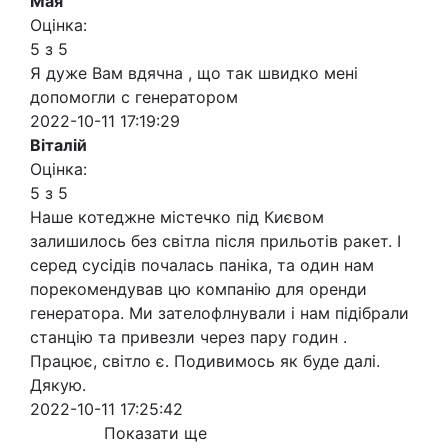
Мая
Оцінка:
5 з 5
Я дуже Вам вдячна , що так швидко мені
допомогли с генератором
2022-10-11 17:19:29
Віталій
Оцінка:
5 з 5
Наше котеджне містечко під Києвом
залишилось без світла після прильотів ракет. І
серед сусідів почалась паніка, та один нам
порекомендував цю компанію для оренди
генератора. Ми зателофлнували і нам підібрали
станцію та привезли через пару годин .
Працює, світло є. Подивимось як буде далі.
Дякую.
2022-10-11 17:25:42
Показати ще