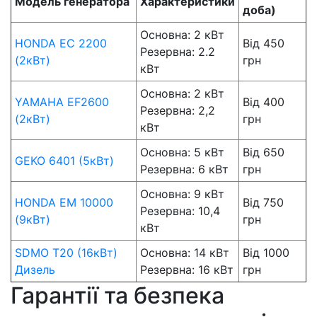
Модель генератора
Характеристики
доба)
Основна: 2 кВт
HONDA EC 2200
Від 450
Резервна: 2.2
(2кВт)
грн
кВт
Основна: 2 кВт
YAMAHA EF2600
Від 400
Резервна: 2,2
(2кВт)
грн
кВт
Основна: 5 кВт
Від 650
GEKO 6401 (5кВт)
Резервна: 6 кВт
грн
Основна: 9 кВт
HONDA EM 10000
Від 750
Резервна: 10,4
(9кВт)
грн
кВт
SDMO T20 (16кВт)
Основна: 14 кВт
Від 1000
Дизель
Резервна: 16 кВт
грн
Гарантії та безпека