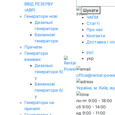
ВВІД РЕЗЕРВУ
(АВР)
Шукати
Генератори нові
ЧАПИ
Дизельні
Статті
генератори
Про нас
Бензинові
Контакти
генератори
Доставка і оп
Причепи
рус
Генератори
укр
вживані
Дизельні
генератори б/
office@rental-powe
у
Бензинові
Україна, м. Київ, в
генератори б/
у
пн-пт
9:00 - 18:00
Генератори на
сб
9:00 - 14:00
причепі
нд
9:00 - 11:00
Генератори з