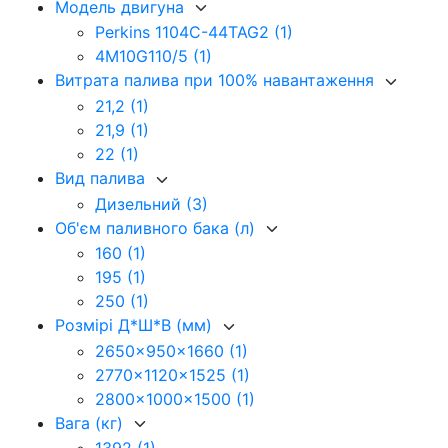
Модель двигуна
Perkins 1104C-44TAG2
(1)
4M10G110/5
(1)
Витрата палива при 100% навантаження
21,2
(1)
21,9
(1)
22
(1)
Вид палива
Дизельний
(3)
Об'єм паливного бака (л)
160
(1)
195
(1)
250
(1)
Розмірі Д*Ш*В (мм)
2650x950x1660
(1)
2770x1120x1525
(1)
2800x1000x1500
(1)
Вага (кг)