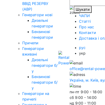
ВВІД РЕЗЕРВУ
(АВР)
Шукати
Генератори нові
ЧАПИ
Дизельні
Статті
генератори
Про нас
Бензинові
Контакти
генератори
Доставка і оп
Причепи
рус
Генератори
укр
вживані
Дизельні
генератори б/
office@rental-powe
у
Бензинові
Україна, м. Київ, в
генератори б/
у
пн-пт
9:00 - 18:00
Генератори на
сб
9:00 - 14:00
причепі
нд
9:00 - 11:00
Генератори з