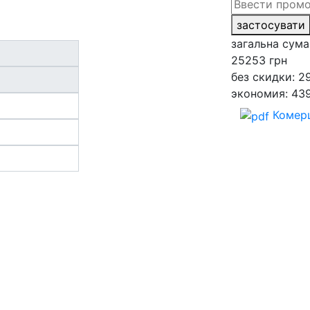
застосувати
загальна сума
25253
грн
без скидки: 2
экономия: 43
Комерц