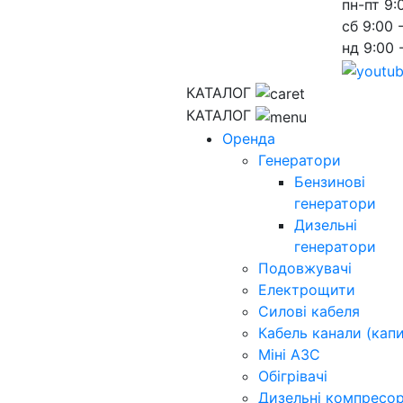
пн-пт
9:
сб
9:00 
нд
9:00 
КАТАЛОГ
КАТАЛОГ
Оренда
Генератори
Бензинові
генератори
Дизельні
генератори
Подовжувачі
Електрощити
Силові кабеля
Кабель канали (капи
Міні АЗС
Обігрівачі
Дизельні компресо