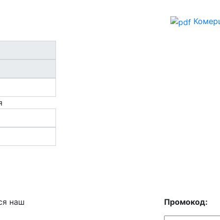
Комерц
я
ся наш
Промокод: