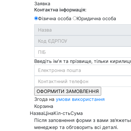
Заявка
Контактна інформація:
Фізична особа
Юридична особа
Введіть ім'я та прізвище, тільки кирилиц
Згода на
умови використання
Корзина
Назва
Ціна
Кіл-сть
Сума
Після заповнення форми з вами зв’яжеть
менеджер та обговорить всі деталі.