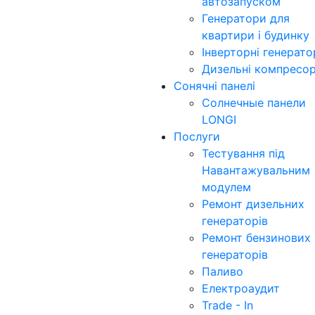
автозапуском
Генератори для
квартири і будинку
Інверторні генерат
Дизельні компресо
Сонячні панелі
Солнечные панели
LONGI
Послуги
Тестування під
Навантажувальним
модулем
Ремонт дизельних
генераторів
Ремонт бензинових
генераторів
Паливо
Електроаудит
Trade - In