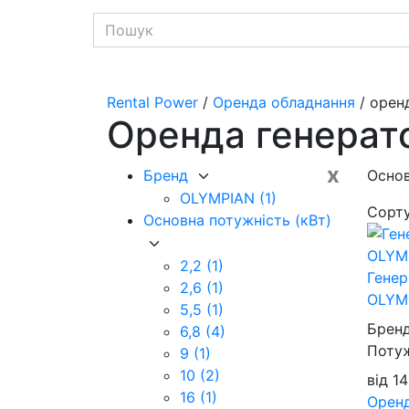
Rental Power
/
Оренда обладнання
/ орен
Оренда генерато
x
Бренд
Основ
OLYMPIAN
(1)
Сорт
Основна потужність (кВт)
2,2
(1)
Генер
2,6
(1)
OLYMP
5,5
(1)
Брен
6,8
(4)
Потуж
9
(1)
10
(2)
від
1
16
(1)
Орен