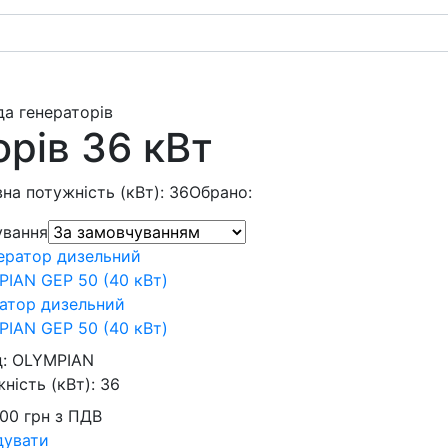
да генераторів
рів 36 кВт
на потужність (кВт): 36
Обрано:
ування
атор дизельний
IAN GEP 50 (40 кВт)
д:
OLYMPIAN
ність (кВт):
36
400
грн
з ПДВ
дувати