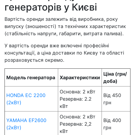
генераторів у Києві
Вартість оренди залежить від виробника, року
випуску (зношеності) та технічних характеристик
(стабільність напруги, габарити, витрата палива).
У вартість оренди вже включені професійні
консультації, а ціна доставки по Києву та області
розраховується окремо.
Ціна (грн/
Модель генератора
Характеристики
доба)
Основна: 2 кВт
HONDA EC 2200
Від 450
Резервна: 2.2
(2кВт)
грн
кВт
Основна: 2 кВт
YAMAHA EF2600
Від 400
Резервна: 2,2
(2кВт)
грн
кВт