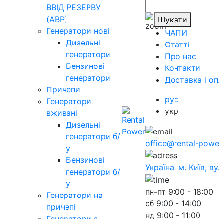
ВВІД РЕЗЕРВУ
(АВР)
Шукати
Генератори нові
ЧАПИ
Дизельні
Статті
генератори
Про нас
Бензинові
Контакти
генератори
Доставка і оп
Причепи
рус
Генератори
укр
вживані
Дизельні
генератори б/
office@rental-powe
у
Бензинові
Україна, м. Київ, в
генератори б/
у
пн-пт
9:00 - 18:00
Генератори на
сб
9:00 - 14:00
причепі
нд
9:00 - 11:00
Генератори з