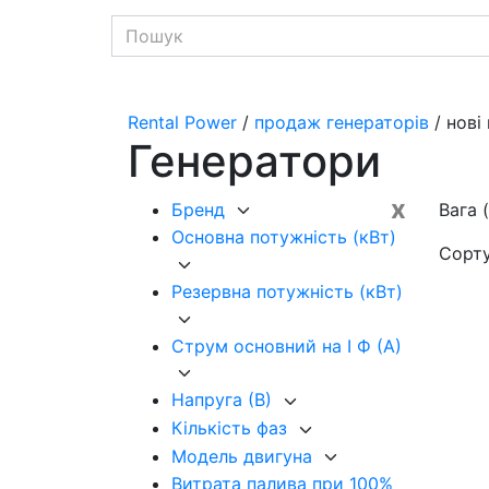
Rental Power
/
продаж генераторів
/ нові
Генератори
x
Бренд
Вага (
Основна потужність (кВт)
Сорт
Резервна потужність (кВт)
Струм основний на I Ф (А)
Напруга (В)
Кількість фаз
Модель двигуна
Витрата палива при 100%