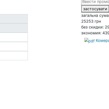
застосувати
загальна сума
25253
грн
без скидки: 2
экономия: 43
Комерц