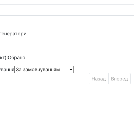
 генератори
кг):
Обрано:
ування
Назад
Вперед