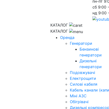
пн-пт
9:
сб
9:00 
нд
9:00 
КАТАЛОГ
КАТАЛОГ
Оренда
Генератори
Бензинові
генератори
Дизельні
генератори
Подовжувачі
Електрощити
Силові кабеля
Кабель канали (капи
Міні АЗС
Обігрівачі
Дизельні компресо