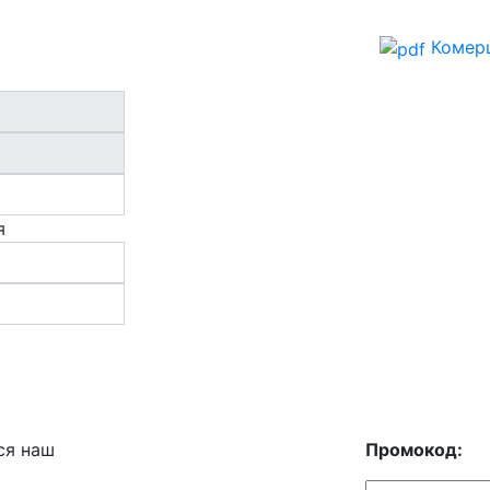
Комерц
я
ся наш
Промокод: