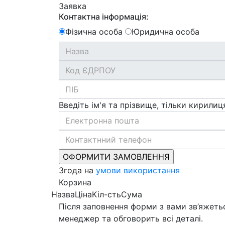
Заявка
Контактна інформація:
Фізична особа
Юридична особа
Введіть ім'я та прізвище, тільки кирилиц
Згода на
умови використання
Корзина
Назва
Ціна
Кіл-сть
Сума
Після заповнення форми з вами зв’яжеть
менеджер та обговорить всі деталі.