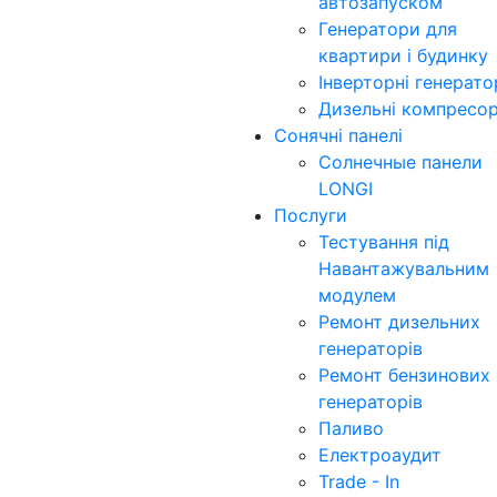
автозапуском
Генератори для
квартири і будинку
Інверторні генерат
Дизельні компресо
Сонячні панелі
Солнечные панели
LONGI
Послуги
Тестування під
Навантажувальним
модулем
Ремонт дизельних
генераторів
Ремонт бензинових
генераторів
Паливо
Електроаудит
Trade - In