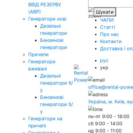
ВВІД РЕЗЕРВУ
(АВР)
Шукати
Генератори нові
ЧАПИ
Дизельні
Статті
генератори
Про нас
Бензинові
Контакти
генератори
Доставка і оп
Причепи
рус
Генератори
укр
вживані
Дизельні
генератори б/
office@rental-powe
у
Бензинові
Україна, м. Київ, в
генератори б/
у
пн-пт
9:00 - 18:00
Генератори на
сб
9:00 - 14:00
причепі
нд
9:00 - 11:00
Генератори з