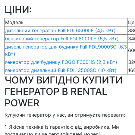
ЦІНИ:
Модель
Це
дизельний генератор Full FDL6500LE (4,5 кВт)
38
бензиновий генератор Full FGL8000LE (5,5 кВт)
34
дизель генератор для будинку Full FDL9000SC (6,3
60
кВт)
генератор для будинку FOGO F3001iS (2,3 кВт)
32
генератор дизельний Full FDL13500SC (10 кВт)
16
ЧОМУ ВИГІДНО КУПИТИ
ГЕНЕРАТОР В RENTAL
POWER
Купуючи генератор у нас, ви отримуєте переваги:
1. Якісна техніка із гарантією від виробника. Ми
постачаємо лише сертифіковані моделі