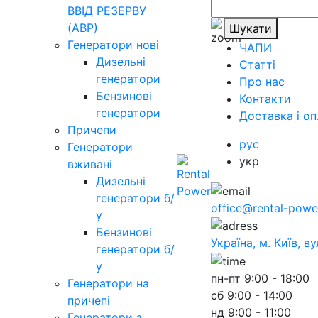
ВВІД РЕЗЕРВУ
(АВР)
Шукати
Генератори нові
ЧАПИ
Дизельні
Статті
генератори
Про нас
Бензинові
Контакти
генератори
Доставка і оп
Причепи
рус
Генератори
укр
вживані
Дизельні
генератори б/
office@rental-powe
у
Бензинові
Україна, м. Київ, в
генератори б/
у
пн-пт
9:00 - 18:00
Генератори на
сб
9:00 - 14:00
причепі
нд
9:00 - 11:00
Генератори з