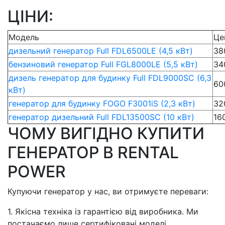
ЦІНИ:
Модель
Це
дизельний генератор Full FDL6500LE (4,5 кВт)
38
бензиновий генератор Full FGL8000LE (5,5 кВт)
34
дизель генератор для будинку Full FDL9000SC (6,3
60
кВт)
генератор для будинку FOGO F3001iS (2,3 кВт)
32
генератор дизельний Full FDL13500SC (10 кВт)
16
ЧОМУ ВИГІДНО КУПИТИ
ГЕНЕРАТОР В RENTAL
POWER
Купуючи генератор у нас, ви отримуєте переваги:
1. Якісна техніка із гарантією від виробника. Ми
постачаємо лише сертифіковані моделі