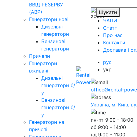
ВВІД РЕЗЕРВУ
(АВР)
Шукати
Генератори нові
ЧАПИ
Дизельні
Статті
генератори
Про нас
Бензинові
Контакти
генератори
Доставка і оп
Причепи
рус
Генератори
укр
вживані
Дизельні
генератори б/
office@rental-powe
у
Бензинові
Україна, м. Київ, в
генератори б/
у
пн-пт
9:00 - 18:00
Генератори на
сб
9:00 - 14:00
причепі
нд
9:00 - 11:00
Генератори з