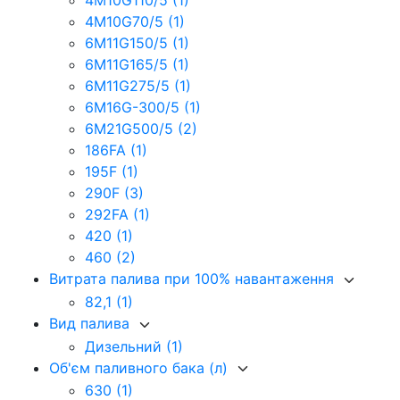
4M10G110/5
(1)
4M10G70/5
(1)
6M11G150/5
(1)
6M11G165/5
(1)
6M11G275/5
(1)
6M16G-300/5
(1)
6M21G500/5
(2)
186FA
(1)
195F
(1)
290F
(3)
292FA
(1)
420
(1)
460
(2)
Витрата палива при 100% навантаження
82,1
(1)
Вид палива
Дизельний
(1)
Об'єм паливного бака (л)
630
(1)