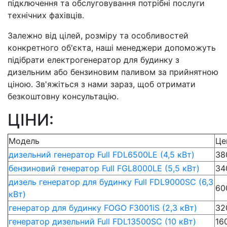
підключення та обслуговування потрібні послуги
технічних фахівців.
Залежно від цілей, розміру та особливостей
конкретного об'єкта, наші менеджери допоможуть
підібрати електрогенератор для будинку з
дизельним або бензиновим паливом за прийнятною
ціною. Зв'яжіться з нами зараз, щоб отримати
безкоштовну консультацію.
ЦІНИ:
Модель
Це
дизельний генератор Full FDL6500LE (4,5 кВт)
38
бензиновий генератор Full FGL8000LE (5,5 кВт)
34
дизель генератор для будинку Full FDL9000SC (6,3
60
кВт)
генератор для будинку FOGO F3001iS (2,3 кВт)
32
генератор дизельний Full FDL13500SC (10 кВт)
16