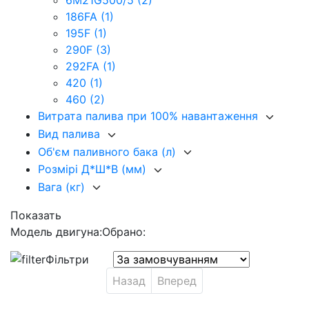
6M21G500/5
(2)
186FA
(1)
195F
(1)
290F
(3)
292FA
(1)
420
(1)
460
(2)
Витрата палива при 100% навантаження
Вид палива
Об'єм паливного бака (л)
Розмірі Д*Ш*В (мм)
Вага (кг)
Показать
Модель двигуна:
Обрано:
Фільтри
Назад
Вперед