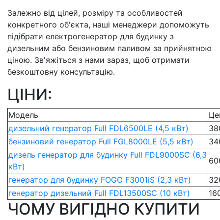
Залежно від цілей, розміру та особливостей
конкретного об'єкта, наші менеджери допоможуть
підібрати електрогенератор для будинку з
дизельним або бензиновим паливом за прийнятною
ціною. Зв'яжіться з нами зараз, щоб отримати
безкоштовну консультацію.
ЦІНИ:
Модель
Це
дизельний генератор Full FDL6500LE (4,5 кВт)
38
бензиновий генератор Full FGL8000LE (5,5 кВт)
34
дизель генератор для будинку Full FDL9000SC (6,3
60
кВт)
генератор для будинку FOGO F3001iS (2,3 кВт)
32
генератор дизельний Full FDL13500SC (10 кВт)
16
ЧОМУ ВИГІДНО КУПИТИ