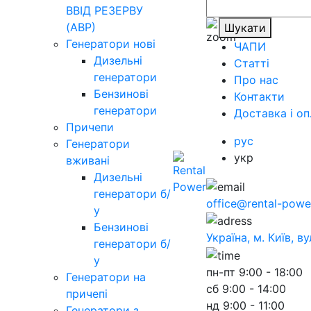
ВВІД РЕЗЕРВУ
(АВР)
Шукати
Генератори нові
ЧАПИ
Дизельні
Статті
генератори
Про нас
Бензинові
Контакти
генератори
Доставка і оп
Причепи
рус
Генератори
укр
вживані
Дизельні
генератори б/
office@rental-powe
у
Бензинові
Україна, м. Київ, в
генератори б/
у
пн-пт
9:00 - 18:00
Генератори на
сб
9:00 - 14:00
причепі
нд
9:00 - 11:00
Генератори з