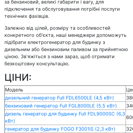
за бензиновий, великі габарити і вагу, для
підключення та обслуговування потрібні послуги
технічних фахівців.
Залежно від цілей, розміру та особливостей
конкретного об'єкта, наші менеджери допоможуть
підібрати електрогенератор для будинку з
дизельним або бензиновим паливом за прийнятною
ціною. Зв'яжіться з нами зараз, щоб отримати
безкоштовну консультацію.
ЦІНИ:
Модель
Це
дизельний генератор Full FDL6500LE (4,5 кВт)
38
бензиновий генератор Full FGL8000LE (5,5 кВт)
34
дизель генератор для будинку Full FDL9000SC (6,3
60
кВт)
генератор для будинку FOGO F3001iS (2,3 кВт)
32