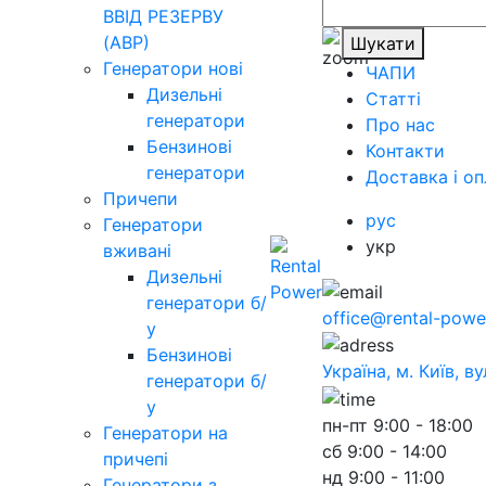
ВВІД РЕЗЕРВУ
(АВР)
Шукати
Генератори нові
ЧАПИ
Дизельні
Статті
генератори
Про нас
Бензинові
Контакти
генератори
Доставка і оп
Причепи
рус
Генератори
укр
вживані
Дизельні
генератори б/
office@rental-powe
у
Бензинові
Україна, м. Київ, в
генератори б/
у
пн-пт
9:00 - 18:00
Генератори на
сб
9:00 - 14:00
причепі
нд
9:00 - 11:00
Генератори з