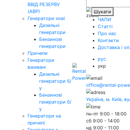
ВВІД РЕЗЕРВУ
(АВР)
Шукати
Генератори нові
ЧАПИ
Дизельні
Статті
генератори
Про нас
Бензинові
Контакти
генератори
Доставка і оп
Причепи
рус
Генератори
укр
вживані
Дизельні
генератори б/
office@rental-powe
у
Бензинові
Україна, м. Київ, в
генератори б/
у
пн-пт
9:00 - 18:00
Генератори на
сб
9:00 - 14:00
причепі
нд
9:00 - 11:00
Генератори з