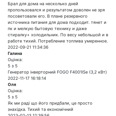
Брал для дома на несколько дней
пропользовался и результатом доволен не зря
посоветовали его. В плане резервного
источника питания для дома подходит. тянет и
пк и мелкую бытовую технику и даже
стиралку+ холодильник. По весу небольшой и в
работе тихий. Потребление топлива умеренное.
2022-09-21 11:34:36
Галина
Оцінка:
5 з 5
Генератор інверторний FOGO F4001ISe (3,2 кВт)
2022-11-17 16:18:14
Оля
Оцінка:
5 з 5
Як ми раді що його придбали, це просто
знахідка. Тихий та економічний
2023-02-13 12:39:56