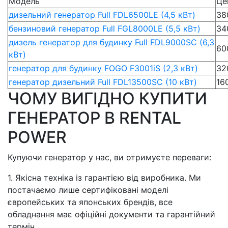
Модель
Це
дизельний генератор Full FDL6500LE (4,5 кВт)
38
бензиновий генератор Full FGL8000LE (5,5 кВт)
34
дизель генератор для будинку Full FDL9000SC (6,3
60
кВт)
генератор для будинку FOGO F3001iS (2,3 кВт)
32
генератор дизельний Full FDL13500SC (10 кВт)
16
ЧОМУ ВИГІДНО КУПИТИ
ГЕНЕРАТОР В RENTAL
POWER
Купуючи генератор у нас, ви отримуєте переваги:
1. Якісна техніка із гарантією від виробника. Ми
постачаємо лише сертифіковані моделі
європейських та японських брендів, все
обладнання має офіційні документи та гарантійний
термін.