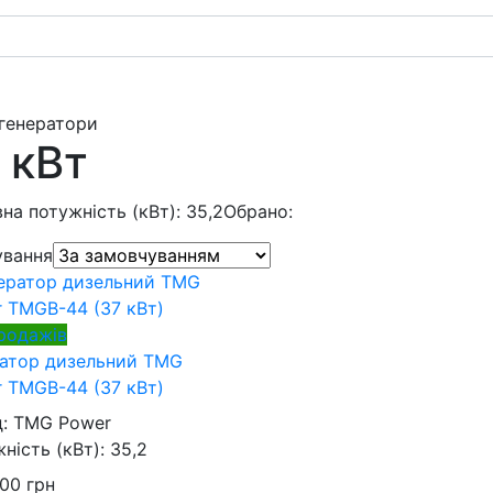
 генератори
 кВт
на потужність (кВт): 35,2
Обрано:
ування
родажів
ратор дизельний TMG
 TMGB-44 (37 кВт)
д:
TMG Power
ність (кВт):
35,2
000
грн