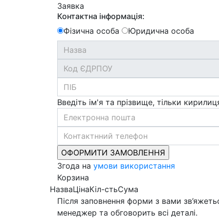
Заявка
Контактна інформація:
Фізична особа
Юридична особа
Введіть ім'я та прізвище, тільки кирилиц
Згода на
умови використання
Корзина
Назва
Ціна
Кіл-сть
Сума
Після заповнення форми з вами зв’яжеть
менеджер та обговорить всі деталі.