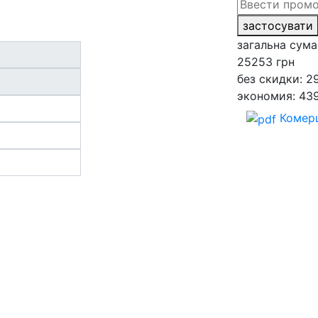
застосувати
загальна сума
25253
грн
без скидки: 2
экономия: 43
Комерц