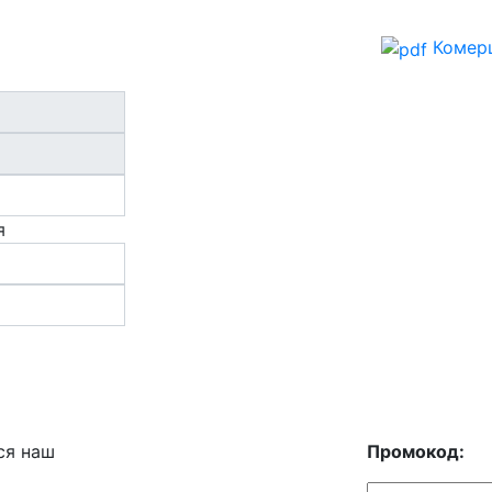
Комерц
я
ся наш
Промокод: