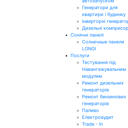
автозапуском
Генератори для
квартири і будинку
Інверторні генерат
Дизельні компресо
Сонячні панелі
Солнечные панели
LONGI
Послуги
Тестування під
Навантажувальним
модулем
Ремонт дизельних
генераторів
Ремонт бензинових
генераторів
Паливо
Електроаудит
Trade - In