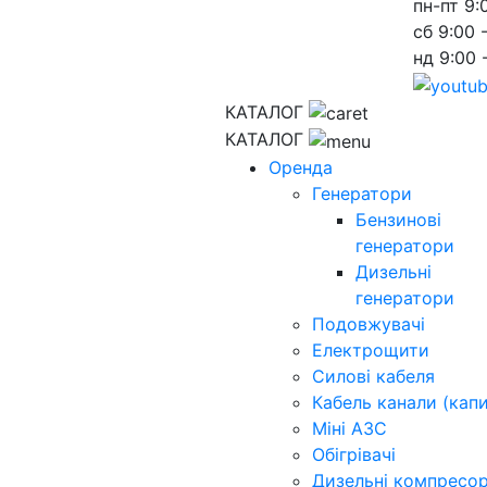
пн-пт
9:
сб
9:00 
нд
9:00 
КАТАЛОГ
КАТАЛОГ
Оренда
Генератори
Бензинові
генератори
Дизельні
генератори
Подовжувачі
Електрощити
Силові кабеля
Кабель канали (капи
Міні АЗС
Обігрівачі
Дизельні компресо