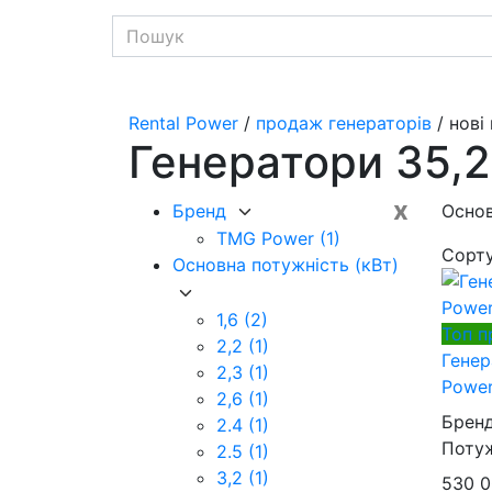
Rental Power
/
продаж генераторів
/ нові
Генератори 35,2
x
Бренд
Основ
TMG Power
(1)
Сорт
Основна потужність (кВт)
1,6
(2)
Топ п
2,2
(1)
Гене
2,3
(1)
Power
2,6
(1)
Брен
2.4
(1)
Потуж
2.5
(1)
3,2
(1)
530 