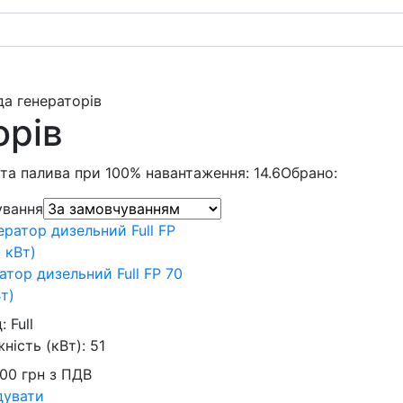
да генераторів
орів
та палива при 100% навантаження: 14.6
Обрано:
ування
атор дизельний Full FP 70
Вт)
д:
Full
ність (кВт):
51
500
грн
з ПДВ
дувати