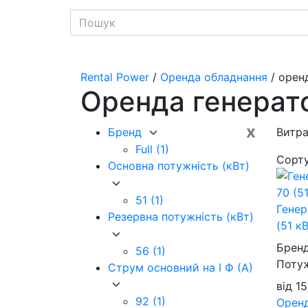
Rental Power
/
Оренда обладнання
/ орен
Оренда генерат
x
Бренд
Витра
Full
(1)
Сорт
Основна потужність (кВт)
51
(1)
Генер
Резервна потужність (кВт)
(51 к
Брен
56
(1)
Потуж
Струм основний на I Ф (А)
від
1
92
(1)
Орен