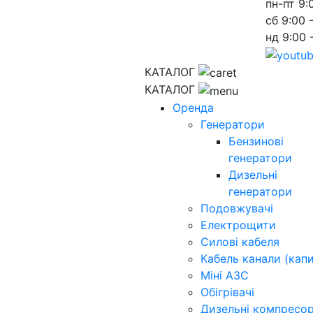
пн-пт
9:
сб
9:00 
нд
9:00 
КАТАЛОГ
КАТАЛОГ
Оренда
Генератори
Бензинові
генератори
Дизельні
генератори
Подовжувачі
Електрощити
Силові кабеля
Кабель канали (капи
Міні АЗС
Обігрівачі
Дизельні компресо