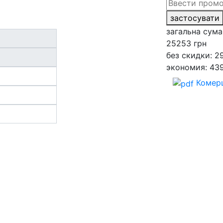
застосувати
загальна сума
25253
грн
без скидки: 2
экономия: 43
Комерц