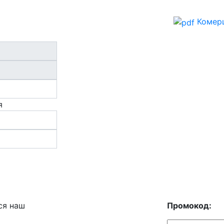
Комерц
я
ся наш
Промокод: