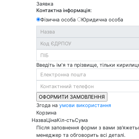
Заявка
Контактна інформація:
Фізична особа
Юридична особа
Введіть ім'я та прізвище, тільки кирилиц
Згода на
умови використання
Корзина
Назва
Ціна
Кіл-сть
Сума
Після заповнення форми з вами зв’яжеть
менеджер та обговорить всі деталі.