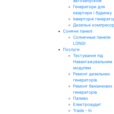
автозапуском
Генератори для
квартири і будинку
Інверторні генерат
Дизельні компресо
Сонячні панелі
Солнечные панели
LONGI
Послуги
Тестування під
Навантажувальним
модулем
Ремонт дизельних
генераторів
Ремонт бензинових
генераторів
Паливо
Електроаудит
Trade - In