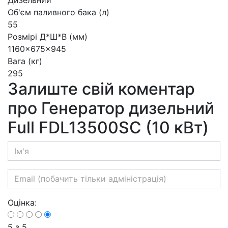
Об'єм паливного бака (л)
55
Розмірі Д*Ш*В (мм)
1160x675x945
Вага (кг)
295
Залиште свій коментар
про Генератор дизельний
Full FDL13500SC (10 кВт)
Оцінка:
5
з 5