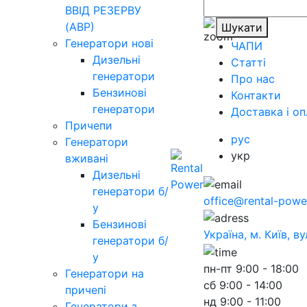
ВВІД РЕЗЕРВУ
(АВР)
Шукати
Генератори нові
ЧАПИ
Дизельні
Статті
генератори
Про нас
Бензинові
Контакти
генератори
Доставка і оп
Причепи
рус
Генератори
укр
вживані
Дизельні
генератори б/
office@rental-powe
у
Бензинові
Україна, м. Київ, в
генератори б/
у
пн-пт
9:00 - 18:00
Генератори на
сб
9:00 - 14:00
причепі
нд
9:00 - 11:00
Генератори з