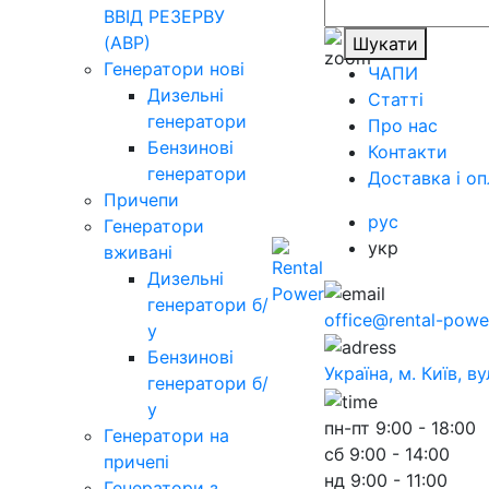
ВВІД РЕЗЕРВУ
(АВР)
Шукати
Генератори нові
ЧАПИ
Дизельні
Статті
генератори
Про нас
Бензинові
Контакти
генератори
Доставка і оп
Причепи
рус
Генератори
укр
вживані
Дизельні
генератори б/
office@rental-powe
у
Бензинові
Україна, м. Київ, в
генератори б/
у
пн-пт
9:00 - 18:00
Генератори на
сб
9:00 - 14:00
причепі
нд
9:00 - 11:00
Генератори з