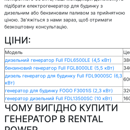
підібрати електрогенератор для будинку з
дизельним або бензиновим паливом за прийнятною
ціною. Зв'яжіться з нами зараз, щоб отримати
безкоштовну консультацію.
ЦІНИ:
Модель
Це
дизельний генератор Full FDL6500LE (4,5 кВт)
38
бензиновий генератор Full FGL8000LE (5,5 кВт)
34
дизель генератор для будинку Full FDL9000SC (6,3
60
кВт)
генератор для будинку FOGO F3001iS (2,3 кВт)
32
генератор дизельний Full FDL13500SC (10 кВт)
16
ЧОМУ ВИГІДНО КУПИТИ
ГЕНЕРАТОР В RENTAL
POWER