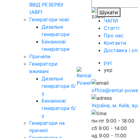
ВВІД РЕЗЕРВУ
(АВР)
Шукати
Генератори нові
ЧАПИ
Дизельні
Статті
генератори
Про нас
Бензинові
Контакти
генератори
Доставка і оп
Причепи
рус
Генератори
укр
вживані
Дизельні
генератори б/
office@rental-powe
у
Бензинові
Україна, м. Київ, в
генератори б/
у
пн-пт
9:00 - 18:00
Генератори на
сб
9:00 - 14:00
причепі
нд
9:00 - 11:00
Генератори з