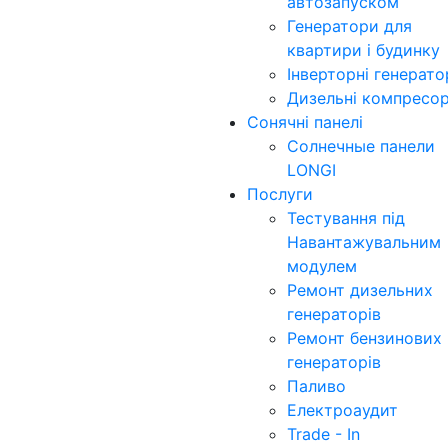
автозапуском
Генератори для
квартири і будинку
Інверторні генерат
Дизельні компресо
Сонячні панелі
Солнечные панели
LONGI
Послуги
Тестування під
Навантажувальним
модулем
Ремонт дизельних
генераторів
Ремонт бензинових
генераторів
Паливо
Електроаудит
Trade - In