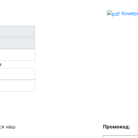
Комерц
я
ся наш
Промокод: