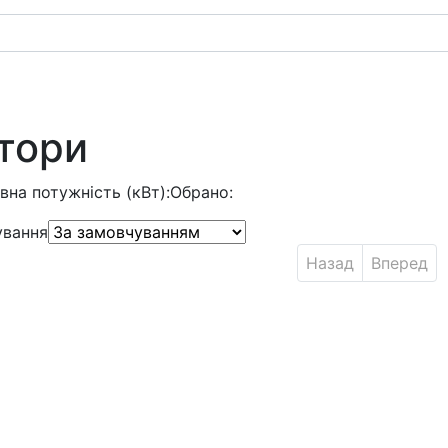
тори
вна потужність (кВт):
Обрано:
ування
Назад
Вперед