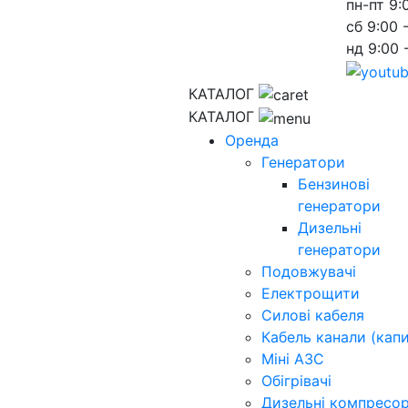
пн-пт
9:
сб
9:00 
нд
9:00 
КАТАЛОГ
КАТАЛОГ
Оренда
Генератори
Бензинові
генератори
Дизельні
генератори
Подовжувачі
Електрощити
Силові кабеля
Кабель канали (капи
Міні АЗС
Обігрівачі
Дизельні компресо