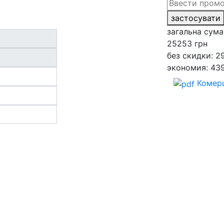
застосувати
загальна сума
25253
грн
без скидки: 2
экономия: 43
Комерц