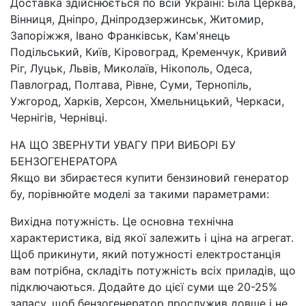
Доставка здійснюється по всій Україні: Біла Церква,
Вінниця, Дніпро, Дніпродзержинськ, Житомир,
Запоріжжя, Івано Франківськ, Кам'янець
Подільський, Київ, Кіровоград, Кременчук, Кривий
Ріг, Луцьк, Львів, Миколаїв, Нікополь, Одеса,
Павлоград, Полтава, Рівне, Суми, Тернопіль,
Ужгород, Харків, Херсон, Хмельницький, Черкаси,
Чернігів, Чернівці.
НА ЩО ЗВЕРНУТИ УВАГУ ПРИ ВИБОРІ БУ
БЕНЗОГЕНЕРАТОРА
Якщо ви збираєтеся купити бензиновий генератор
бу, порівнюйте моделі за такими параметрами:
Вихідна потужність. Це основна технічна
характеристика, від якої залежить і ціна на агрегат.
Щоб прикинути, який потужності електростанція
вам потрібна, складіть потужність всіх приладів, що
підключаються. Додайте до цієї суми ще 20-25%
запасу, щоб бензогенератор прослужив довше і не