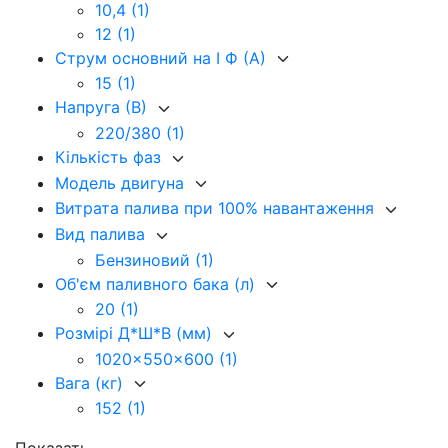
10,4
(1)
12
(1)
Струм основний на I Ф (А)
15
(1)
Напруга (В)
220/380
(1)
Кількість фаз
Модель двигуна
Витрата палива при 100% навантаження
Вид палива
Бензиновий
(1)
Об'єм паливного бака (л)
20
(1)
Розмірі Д*Ш*В (мм)
1020x550x600
(1)
Вага (кг)
152
(1)