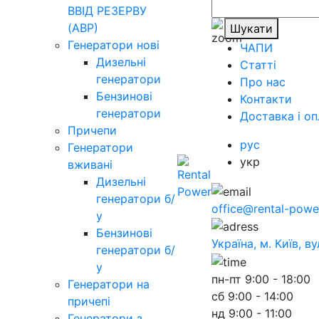
ВВІД РЕЗЕРВУ
(АВР)
Шукати
Генератори нові
ЧАПИ
Дизельні
Статті
генератори
Про нас
Бензинові
Контакти
генератори
Доставка і оп
Причепи
рус
Генератори
укр
вживані
Дизельні
генератори б/
office@rental-powe
у
Бензинові
Україна, м. Київ, в
генератори б/
у
пн-пт
9:00 - 18:00
Генератори на
сб
9:00 - 14:00
причепі
нд
9:00 - 11:00
Генератори з