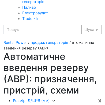
генераторів
Паливо
Електроаудит
Trade - In
Шукати
Rental Power
/
продаж генераторів
/ втоматичне
введення резерву (АВР)
Автоматичне
введення резерву
(АВР): призначення,
пристрій, схеми
x
Розмірі Д*Ш*В (мм)