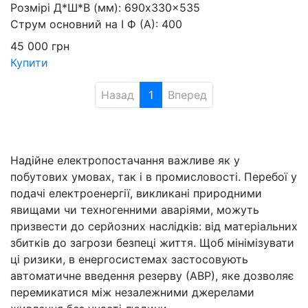
Розмірі Д*Ш*В (мм):
690x330x535
Струм основний на I Ф (А):
400
45 000
грн
Купити
Назад
1
Вперед
Надійне електропостачання важливе як у
побутових умовах, так і в промисловості. Перебої у
подачі електроенергії, викликані природними
явищами чи техногенними аваріями, можуть
призвести до серйозних наслідків: від матеріальних
збитків до загрози безпеці життя. Щоб мінімізувати
ці ризики, в енергосистемах застосовують
автоматичне введення резерву (АВР), яке дозволяє
перемикатися між незалежними джерелами