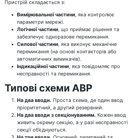
Пристрій складається з:
Вимірювальної частини
, яка контролює
параметри мережі.
Логічної частини
, що приймає рішення та
забезпечує одноразове перемикання.
Силової частини
, яка виконує механічне
перемикання (на основі контакторів або
автоматичних вимикачів).
Індикаційної частини
, яка повідомляє про
несправності та перемикання.
Типові схеми АВР
На два вводи.
Проста схема, де один ввод
пріоритетний, а другий резервний.
На два вводи з секціонуванням.
Кожен ввод
живить окрему секцію, а у разі несправності
секції об’єднуються.
На три вводи.
Основний, резервний та