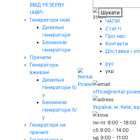
ВВІД РЕЗЕРВУ
(АВР)
Шукати
Генератори нові
ЧАПИ
Дизельні
Статті
генератори
Про нас
Бензинові
Контакти
генератори
Доставка і оп
Причепи
рус
Генератори
укр
вживані
Дизельні
генератори б/
office@rental-powe
у
Бензинові
Україна, м. Київ, в
генератори б/
у
пн-пт
9:00 - 18:00
Генератори на
сб
9:00 - 14:00
причепі
нд
9:00 - 11:00
Генератори з