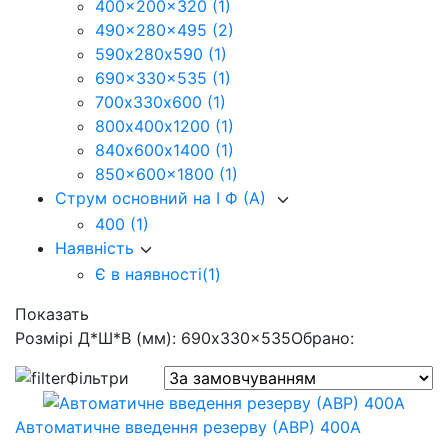
400x200x320
(1)
490x280x495
(2)
590х280х590
(1)
690x330x535
(1)
700х330х600
(1)
800х400х1200
(1)
840х600х1400
(1)
850x600x1800
(1)
Струм основний на I Ф (А)
400
(1)
Наявність
Є в наявності
(1)
Показать
Розмірі Д*Ш*В (мм): 690x330x535
Обрано:
Фільтри
Автоматичне введення резерву (АВР) 400А