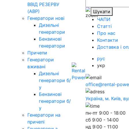
ВВІД РЕЗЕРВУ
(АВР)
Шукати
Генератори нові
ЧАПИ
Дизельні
Статті
генератори
Про нас
Бензинові
Контакти
генератори
Доставка і оп
Причепи
рус
Генератори
укр
вживані
Дизельні
генератори б/
office@rental-powe
у
Бензинові
Україна, м. Київ, в
генератори б/
у
пн-пт
9:00 - 18:00
Генератори на
сб
9:00 - 14:00
причепі
нд
9:00 - 11:00
Генератори з