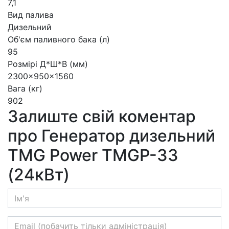
7,1
Вид палива
Дизельний
Об'єм паливного бака (л)
95
Розмірі Д*Ш*В (мм)
2300x950x1560
Вага (кг)
902
Залиште свій коментар
про Генератор дизельний
TMG Power TMGP-33
(24кВт)