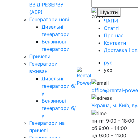
ВВІД РЕЗЕРВУ
(АВР)
Шукати
Генератори нові
ЧАПИ
Дизельні
Статті
генератори
Про нас
Бензинові
Контакти
генератори
Доставка і оп
Причепи
рус
Генератори
укр
вживані
Дизельні
генератори б/
office@rental-powe
у
Бензинові
Україна, м. Київ, в
генератори б/
у
пн-пт
9:00 - 18:00
Генератори на
сб
9:00 - 14:00
причепі
нд
9:00 - 11:00
Генератори з