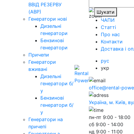
ВВІД РЕЗЕРВУ
(АВР)
Шукати
Генератори нові
ЧАПИ
Дизельні
Статті
генератори
Про нас
Бензинові
Контакти
генератори
Доставка і оп
Причепи
рус
Генератори
укр
вживані
Дизельні
генератори б/
office@rental-powe
у
Бензинові
Україна, м. Київ, в
генератори б/
у
пн-пт
9:00 - 18:00
Генератори на
сб
9:00 - 14:00
причепі
нд
9:00 - 11:00
Генератори з