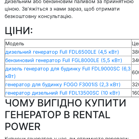
дизельним або бензиновим паливом за прийнятною
ціною. Зв'яжіться з нами зараз, щоб отримати
безкоштовну консультацію.
ЦІНИ:
Модель
Це
дизельний генератор Full FDL6500LE (4,5 кВт)
38
бензиновий генератор Full FGL8000LE (5,5 кВт)
34
дизель генератор для будинку Full FDL9000SC (6,3
60
кВт)
генератор для будинку FOGO F3001iS (2,3 кВт)
32
генератор дизельний Full FDL13500SC (10 кВт)
16
ЧОМУ ВИГІДНО КУПИТИ
ГЕНЕРАТОР В RENTAL
POWER
Купуючи генератор у нас, ви отримуєте переваги: