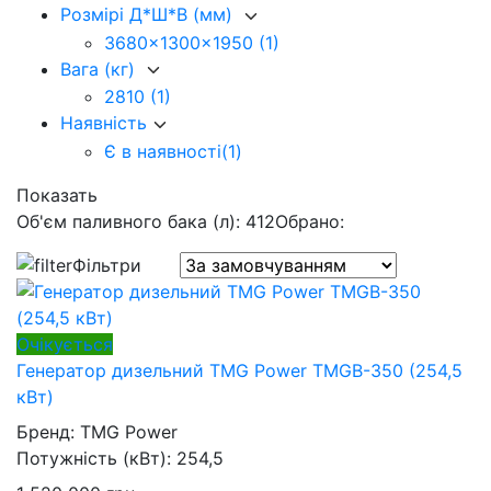
Розмірі Д*Ш*В (мм)
3680x1300x1950
(1)
Вага (кг)
2810
(1)
Наявність
Є в наявності
(1)
Показать
Об'єм паливного бака (л): 412
Обрано:
Фільтри
Очікується
Генератор дизельний TMG Power TMGB-350 (254,5
кВт)
Бренд:
TMG Power
Потужність (кВт):
254,5