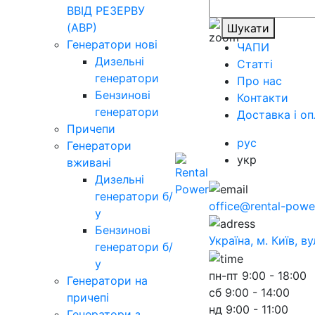
ВВІД РЕЗЕРВУ
(АВР)
Шукати
Генератори нові
ЧАПИ
Дизельні
Статті
генератори
Про нас
Бензинові
Контакти
генератори
Доставка і оп
Причепи
рус
Генератори
укр
вживані
Дизельні
генератори б/
office@rental-powe
у
Бензинові
Україна, м. Київ, в
генератори б/
у
пн-пт
9:00 - 18:00
Генератори на
сб
9:00 - 14:00
причепі
нд
9:00 - 11:00
Генератори з