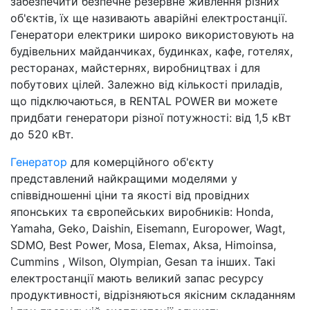
забезпечити безпечне резервне живлення різних
об'єктів, їх ще називають аварійні електростанції.
Генератори електрики широко використовують на
будівельних майданчиках, будинках, кафе, готелях,
ресторанах, майстернях, виробництвах і для
побутових цілей. Залежно від кількості приладів,
що підключаються, в RENTAL POWER ви можете
придбати генератори різної потужності: від 1,5 кВт
до 520 кВт.
Генератор
для комерційного об'єкту
представлений найкращими моделями у
співвідношенні ціни та якості від провідних
японських та європейських виробників: Honda,
Yamaha, Geko, Daishin, Eisemann, Europower, Wagt,
SDMO, Best Power, Mosa, Elemax, Aksa, Himoinsa,
Cummins , Wilson, Olympian, Gesan та інших. Такі
електростанції мають великий запас ресурсу
продуктивності, відрізняються якісним складанням