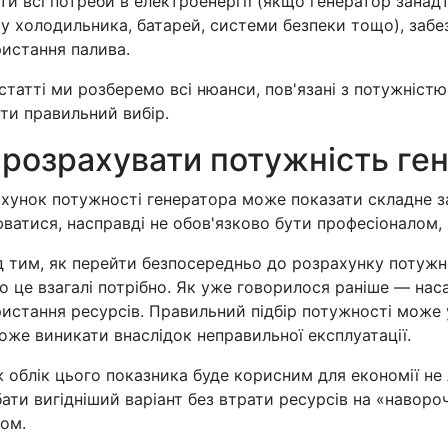
ти всі потреби в електроенергії (якщо генератор занад
у холодильника, батарей, системи безпеки тощо), заб
истання палива.
 статті ми розберемо всі нюанси, пов'язані з потужніст
ти правильний вибір.
 розрахувати потужність ге
хунок потужності генератора може показати складне за
ватися, насправді не обов'язково бути професіоналом, 
 тим, як перейти безпосередньо до розрахунку потужн
о це взагалі потрібно. Як уже говорилося раніше — на
истання ресурсів. Правильний підбір потужності може 
оже виникати внаслідок неправильної експлуатації.
 облік цього показника буде корисним для економії не
ати вигідніший варіант без втрати ресурсів на «навор
ом.