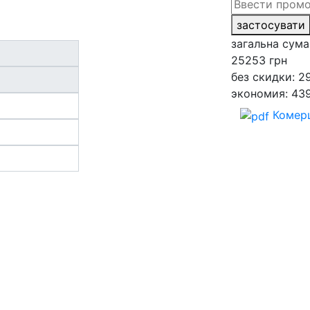
застосувати
загальна сума
25253
грн
без скидки: 2
экономия: 43
Комерц