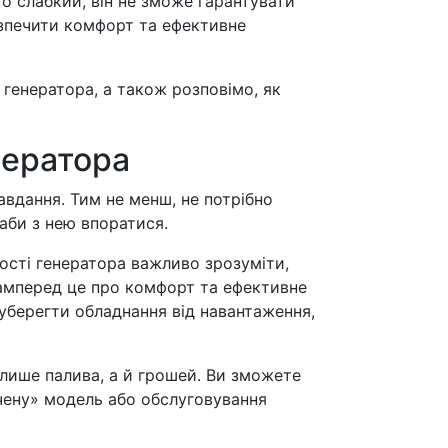
то слабкий, він не зможе гарантувати
езпечити комфорт та ефективне
ю генератора, а також розповімо, як
нератора
вдання. Тим не менш, не потрібно
аби з нею впоратися.
ості генератора важливо зрозуміти,
самперед це про комфорт та ефективне
уберегти обладнання від навантаження,
 лише палива, а й грошей. Ви зможете
очену» модель або обслуговування