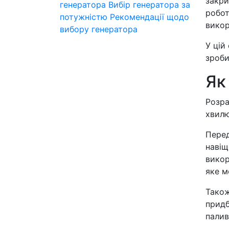
закри
генератора
Вибір генератора за
робот
потужністю
Рекомендації щодо
викор
вибору генератора
У цій
зроби
Як
Розра
хвилю
Перед
навіщ
викор
яке м
Також
придб
палив