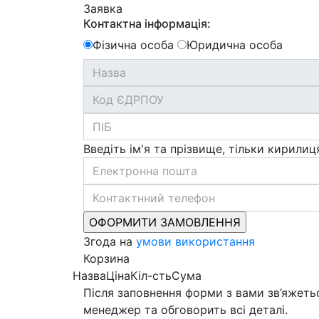
Заявка
Контактна інформація:
Фізична особа
Юридична особа
Введіть ім'я та прізвище, тільки кирилиц
Згода на
умови використання
Корзина
Назва
Ціна
Кіл-сть
Сума
Після заповнення форми з вами зв’яжеть
менеджер та обговорить всі деталі.