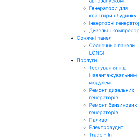
автозапуском
Генератори для
квартири і будинку
Інверторні генерат
Дизельні компресо
Сонячні панелі
Солнечные панели
LONGI
Послуги
Тестування під
Навантажувальним
модулем
Ремонт дизельних
генераторів
Ремонт бензинових
генераторів
Паливо
Електроаудит
Trade - In