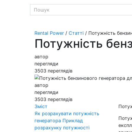
Rental Power
/
Статті
/ Потужність бензи
Потужність бен
автор
перегляди
3503 переглядів
автор
перегляди
3503 переглядів
Зміст
Потуж
Як розрахувати потужність
Потуж
генератора
Приклад
експл
розрахунку потужності