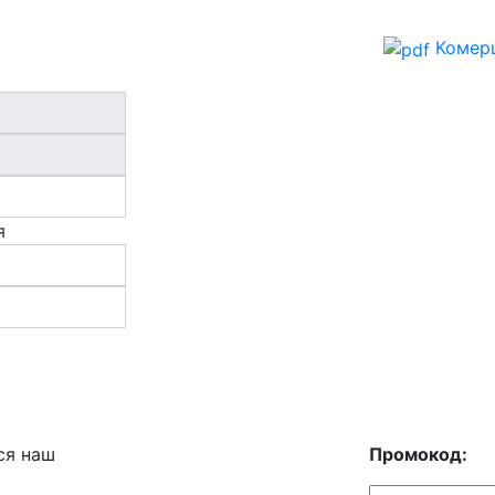
Комерц
я
ся наш
Промокод: