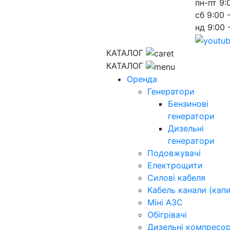
пн-пт
9:
сб
9:00 
нд
9:00 
КАТАЛОГ
КАТАЛОГ
Оренда
Генератори
Бензинові
генератори
Дизельні
генератори
Подовжувачі
Електрощити
Силові кабеля
Кабель канали (капи
Міні АЗС
Обігрівачі
Дизельні компресо