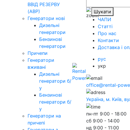
ВВІД РЕЗЕРВУ
(АВР)
Шукати
Генератори нові
ЧАПИ
Дизельні
Статті
генератори
Про нас
Бензинові
Контакти
генератори
Доставка і оп
Причепи
рус
Генератори
укр
вживані
Дизельні
генератори б/
office@rental-powe
у
Бензинові
Україна, м. Київ, в
генератори б/
у
пн-пт
9:00 - 18:00
Генератори на
сб
9:00 - 14:00
причепі
нд
9:00 - 11:00
Генератори з