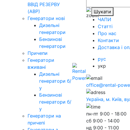
ВВІД РЕЗЕРВУ
(АВР)
Шукати
Генератори нові
ЧАПИ
Дизельні
Статті
генератори
Про нас
Бензинові
Контакти
генератори
Доставка і оп
Причепи
рус
Генератори
укр
вживані
Дизельні
генератори б/
office@rental-powe
у
Бензинові
Україна, м. Київ, в
генератори б/
у
пн-пт
9:00 - 18:00
Генератори на
сб
9:00 - 14:00
причепі
нд
9:00 - 11:00
Генератори з