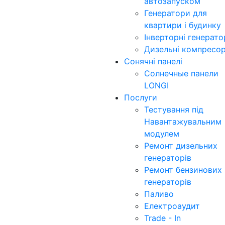
автозапуском
Генератори для
квартири і будинку
Інверторні генерат
Дизельні компресо
Сонячні панелі
Солнечные панели
LONGI
Послуги
Тестування під
Навантажувальним
модулем
Ремонт дизельних
генераторів
Ремонт бензинових
генераторів
Паливо
Електроаудит
Trade - In