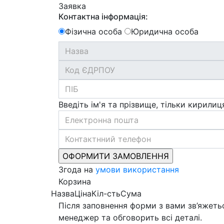
Заявка
Контактна інформація:
Фізична особа
Юридична особа
Введіть ім'я та прізвище, тільки кирилиц
Згода на
умови використання
Корзина
Назва
Ціна
Кіл-сть
Сума
Після заповнення форми з вами зв’яжеть
менеджер та обговорить всі деталі.