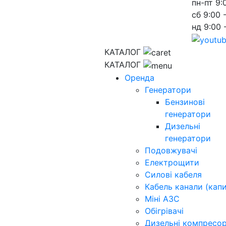
пн-пт
9:
сб
9:00 
нд
9:00 
КАТАЛОГ
КАТАЛОГ
Оренда
Генератори
Бензинові
генератори
Дизельні
генератори
Подовжувачі
Електрощити
Силові кабеля
Кабель канали (капи
Міні АЗС
Обігрівачі
Дизельні компресо