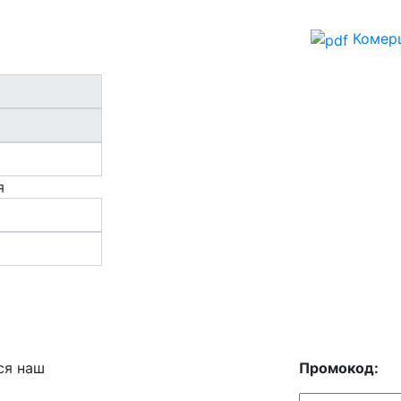
Комерц
я
ся наш
Промокод: