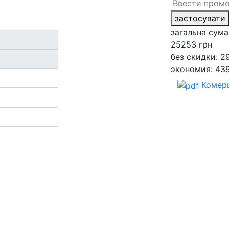
застосувати
загальна сума
25253
грн
без скидки: 2
экономия: 43
Комерц