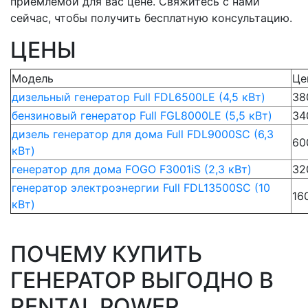
приемлемой для вас цене. Свяжитесь с нами
сейчас, чтобы получить бесплатную консультацию.
ЦЕНЫ
Модель
Це
дизельный генератор Full FDL6500LE (4,5 кВт)
38
бензиновый генератор Full FGL8000LE (5,5 кВт)
34
дизель генератор для дома Full FDL9000SC (6,3
60
кВт)
генератор для дома FOGO F3001iS (2,3 кВт)
32
генератор электроэнергии Full FDL13500SC (10
16
кВт)
ПОЧЕМУ КУПИТЬ
ГЕНЕРАТОР ВЫГОДНО В
RENTAL POWER