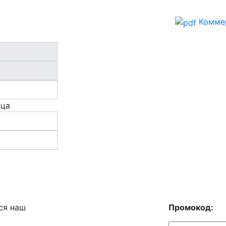
Комме
ица
ся наш
Промокод: