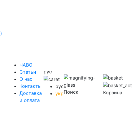
)
ЧАВО
рус
Cтатьи
O нас
Контакты
рус
Поиск
Корзина
Доставка
укр
у
и оплата
у