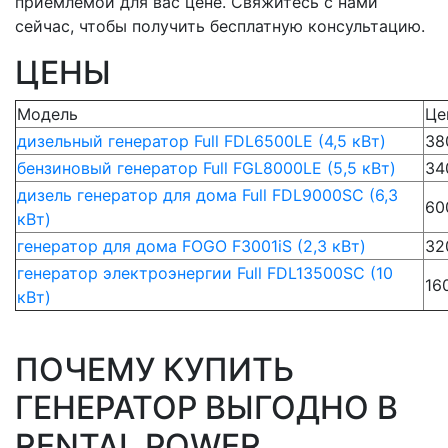
приемлемой для вас цене. Свяжитесь с нами
сейчас, чтобы получить бесплатную консультацию.
ЦЕНЫ
Модель
Це
дизельный генератор Full FDL6500LE (4,5 кВт)
38
бензиновый генератор Full FGL8000LE (5,5 кВт)
34
дизель генератор для дома Full FDL9000SC (6,3
60
кВт)
генератор для дома FOGO F3001iS (2,3 кВт)
32
генератор электроэнергии Full FDL13500SC (10
16
кВт)
ПОЧЕМУ КУПИТЬ
ГЕНЕРАТОР ВЫГОДНО В
RENTAL POWER