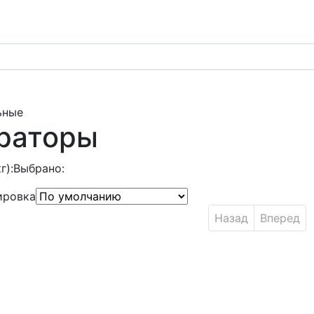
ьные
раторы
г):
Выбрано:
ировка
Назад
Вперед