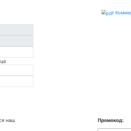
Комме
ица
ся наш
Промокод: