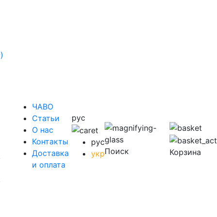
)
ЧАВО
рус
Cтатьи
O нас
Контакты
рус
Поиск
Корзина
Доставка
укр
у
и оплата
у