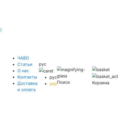
)
ЧАВО
рус
Cтатьи
O нас
Контакты
рус
Поиск
Корзина
Доставка
укр
у
и оплата
у