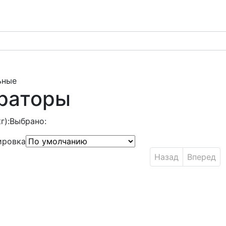
ьные
раторы
г):
Выбрано:
ировка
Назад
Вперед