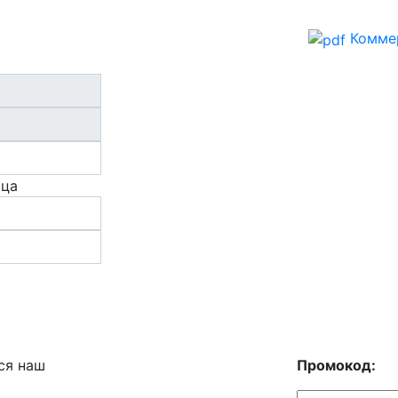
Комме
ица
ся наш
Промокод: