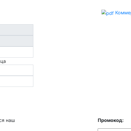
Комме
ица
ся наш
Промокод: