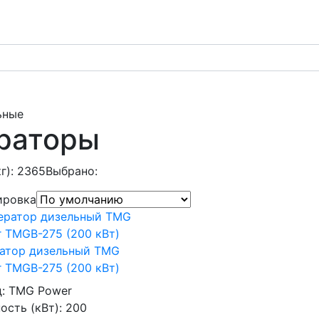
ьные
раторы
кг): 2365
Выбрано:
ировка
ратор дизельный TMG
 TMGB-275 (200 кВт)
д:
TMG Power
сть (кВт):
200