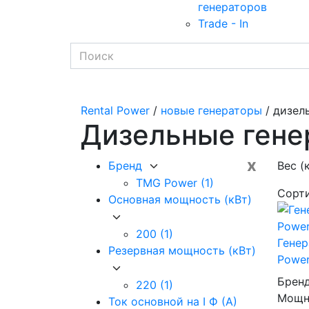
генераторов
Trade - In
Rental Power
/
новые генераторы
/ дизел
Дизельные гене
x
Бренд
Вес (
TMG Power
(1)
Сорт
Основная мощность (кВт)
200
(1)
Гене
Резервная мощность (кВт)
Power
Брен
220
(1)
Мощно
Ток основной на I Ф (А)