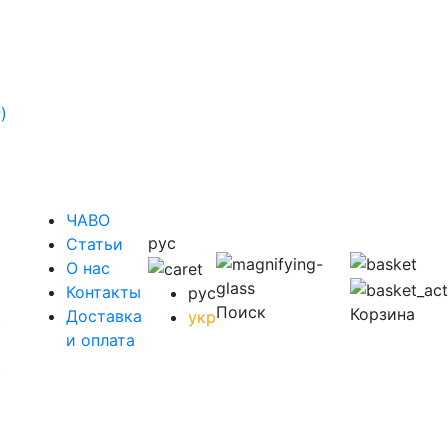
)
ЧАВО
рус
Cтатьи
O нас
Контакты
рус
Поиск
Корзина
Доставка
укр
у
и оплата
у