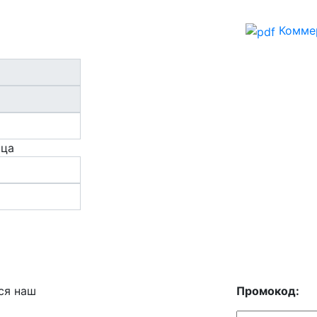
Комме
ица
ся наш
Промокод: