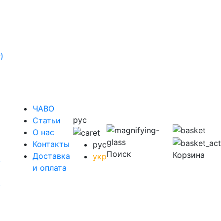
)
ЧАВО
рус
Cтатьи
O нас
Контакты
рус
Поиск
Корзина
Доставка
укр
у
и оплата
у