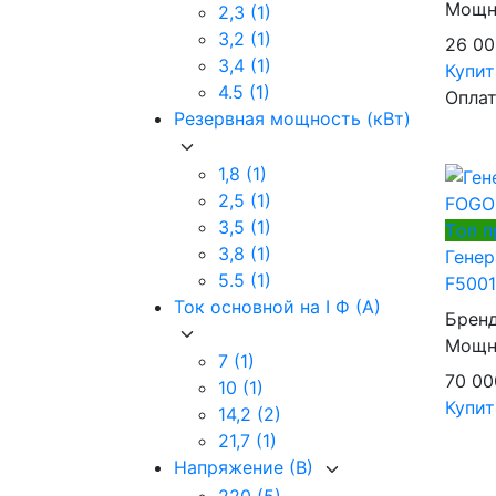
Мощно
2,3
(1)
3,2
(1)
26 0
3,4
(1)
Купи
4.5
(1)
Оплат
Резервная мощность (кВт)
1,8
(1)
2,5
(1)
3,5
(1)
Tоп 
3,8
(1)
Гене
5.5
(1)
F5001
Ток основной на I Ф (А)
Брен
Мощно
7
(1)
70 0
10
(1)
Купит
14,2
(2)
21,7
(1)
Напряжение (В)