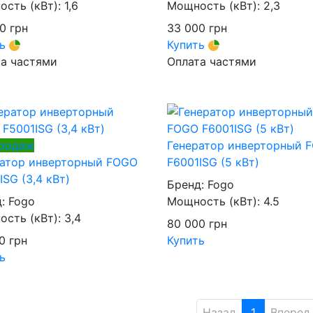
сть (кВт):
1,6
Мощность (кВт):
2,3
00
грн
33 000
грн
ть
Купить
а частями
Оплата частями
продаж
Генератор инверторный 
ратор инверторный FOGO
F6001ISG (5 кВт)
ISG (3,4 кВт)
Бренд:
Fogo
д:
Fogo
Мощность (кВт):
4.5
сть (кВт):
3,4
80 000
грн
00
грн
Купить
ь
Назад
1
Вперед