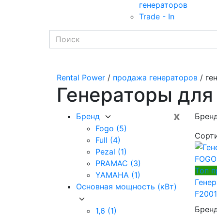
генераторов
Trade - In
Rental Power
/
продажа генераторов
/ ге
Генераторы для
x
Бренд
Бренд
Fogo
(5)
Сорт
Full
(4)
Pezal
(1)
PRAMAC
(3)
Tоп 
YAMAHA
(1)
Гене
Основная мощность (кВт)
F2001I
Брен
1,6
(1)