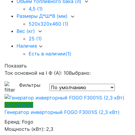
Объем топливного бака (л)
4,5
(1)
Размеры Д*Ш*В (мм)
520х320х460
(1)
Вес (кг)
25
(1)
Наличие
Есть в наличии
(1)
Показать
Ток основной на I Ф (А): 10
Выбрано:
Фильтры
Tоп продаж
Генератор инверторный FOGO F3001iS (2,3 кВт)
Бренд:
Fogo
Мощность (кВт):
2,3