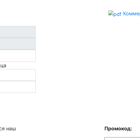
Комме
ица
ся наш
Промокод: