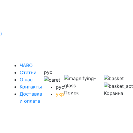
)
ЧАВО
рус
Cтатьи
O нас
Контакты
рус
Поиск
Корзина
Доставка
укр
у
и оплата
у