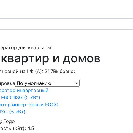
нератор для квартиры
 квартир и домов
сновной на I Ф (А): 21,7
Выбрано:
ировка
ратор инверторный FOGO
ISG (5 кВт)
д:
Fogo
сть (кВт):
4.5