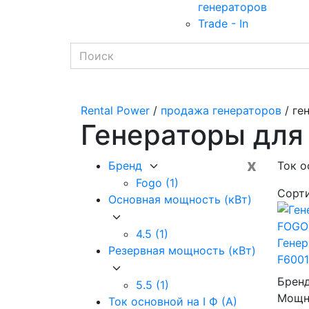
генераторов
Trade - In
Rental Power
/
продажа генераторов
/ ге
Генераторы для
x
Бренд
Ток о
Fogo
(1)
Сорт
Основная мощность (кВт)
4.5
(1)
Гене
Резервная мощность (кВт)
F6001
Брен
5.5
(1)
Мощно
Ток основной на I Ф (А)