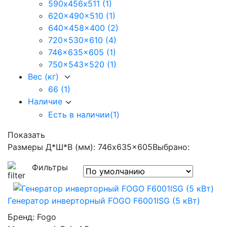
590х456х511
(1)
620x490x510
(1)
640x458x400
(2)
720x530x610
(4)
746x635x605
(1)
750x543x520
(1)
Вес (кг)
66
(1)
Наличие
Есть в наличии
(1)
Показать
Размеры Д*Ш*В (мм): 746x635x605
Выбрано:
Фильтры
Генератор инверторный FOGO F6001ISG (5 кВт)
Бренд:
Fogo