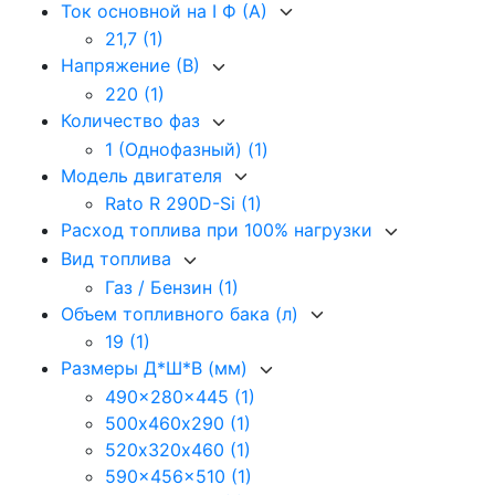
Ток основной на I Ф (А)
21,7
(1)
Напряжение (В)
220
(1)
Количество фаз
1 (Однофазный)
(1)
Модель двигателя
Rato R 290D-Si
(1)
Расход топлива при 100% нагрузки
Вид топлива
Газ / Бензин
(1)
Объем топливного бака (л)
19
(1)
Размеры Д*Ш*В (мм)
490x280x445
(1)
500х460х290
(1)
520х320х460
(1)
590x456x510
(1)