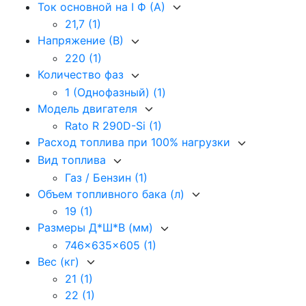
Ток основной на I Ф (А)
21,7
(1)
Напряжение (В)
220
(1)
Количество фаз
1 (Однофазный)
(1)
Модель двигателя
Rato R 290D-Si
(1)
Расход топлива при 100% нагрузки
Вид топлива
Газ / Бензин
(1)
Объем топливного бака (л)
19
(1)
Размеры Д*Ш*В (мм)
746x635x605
(1)
Вес (кг)
21
(1)
22
(1)