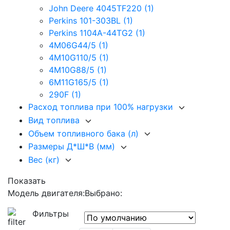
John Deere 4045TF220
(1)
Perkins 101-303BL
(1)
Perkins 1104A-44TG2
(1)
4M06G44/5
(1)
4M10G110/5
(1)
4M10G88/5
(1)
6M11G165/5
(1)
290F
(1)
Расход топлива при 100% нагрузки
Вид топлива
Объем топливного бака (л)
Размеры Д*Ш*В (мм)
Вес (кг)
Показать
Модель двигателя:
Выбрано:
Фильтры