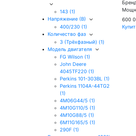
Брен
Мощно
143
(1)
Напряжение (В)
600 
Купит
400/230
(1)
Количество фаз
3 (Трёхфазный)
(1)
Модель двигателя
FG Wilson
(1)
John Deere
4045TF220
(1)
Perkins 101-303BL
(1)
Perkins 1104A-44TG2
(1)
4M06G44/5
(1)
4M10G110/5
(1)
4M10G88/5
(1)
6M11G165/5
(1)
290F
(1)