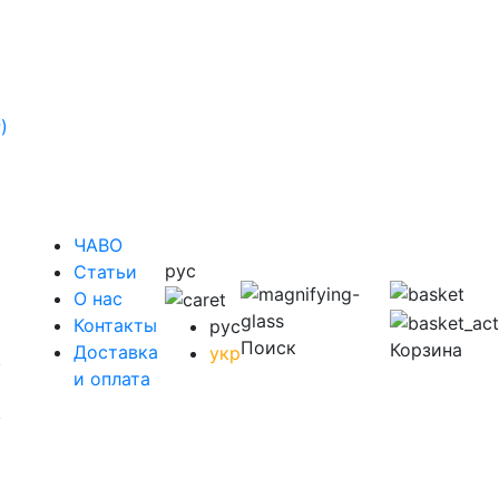
)
ЧАВО
рус
Cтатьи
O нас
Контакты
рус
Поиск
Корзина
Доставка
укр
у
и оплата
у