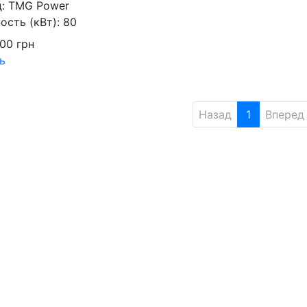
д:
TMG Power
сть (кВт):
80
000
грн
ь
Назад
1
Вперед