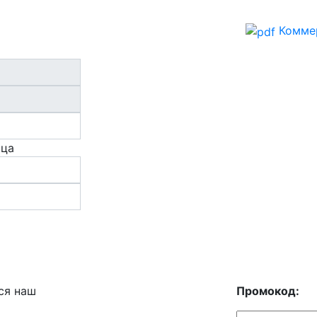
Комме
ица
ся наш
Промокод: