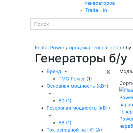
генераторов
Trade - In
Rental Power
/
продажа генераторов
/ бу
Генераторы б/у
x
Бренд
Модел
TMG Power
(1)
Сорт
Основная мощность (кВт)
80
(1)
Резервная мощность (кВт)
Гене
Power
88
(1)
нара
Ток основной на I Ф (А)