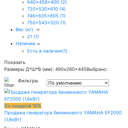
640x458x400
(2)
720x530x610
(4)
746x635x605
(1)
750x543x520
(1)
Вес (кг)
21
(1)
Наличие
Есть в наличии
(1)
Показать
Размеры Д*Ш*В (мм): 490x280x445
Выбрано:
Фильтры
Со скидкой 10%
Продажа генератора бензинового YAMAHA EF2000
(1,6кВт)