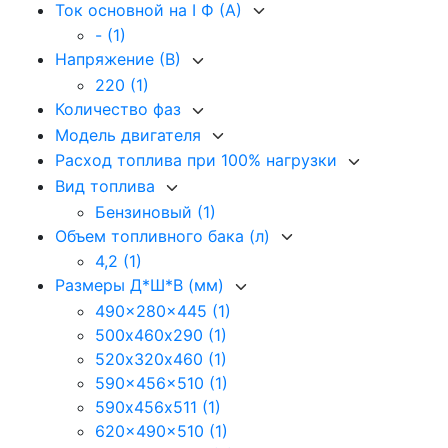
Ток основной на I Ф (А)
-
(1)
Напряжение (В)
220
(1)
Количество фаз
Модель двигателя
Расход топлива при 100% нагрузки
Вид топлива
Бензиновый
(1)
Объем топливного бака (л)
4,2
(1)
Размеры Д*Ш*В (мм)
490x280x445
(1)
500х460х290
(1)
520х320х460
(1)
590x456x510
(1)
590х456х511
(1)
620x490x510
(1)