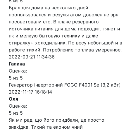
5 из 5
Брал для дома на несколько дней
пропользовался и результатом доволен не зря
посоветовали его. В плане резервного
источника питания для дома подходит. тянет и
пк и мелкую бытовую технику и даже
стиралку+ холодильник. По весу небольшой и в
работе тихий. Потребление топлива умеренное.
2022-09-21 11:34:36
Галина
Оценка:
5 из 5
Генератор інверторний FOGO F4001ISe (3,2 кВт)
2022-11-17 16:18:14
Оля
Оценка:
5 из 5
Як ми раді що його придбали, це просто
знахідка. Тихий та економічний