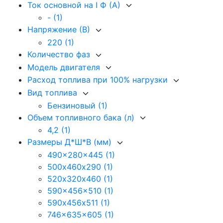
Ток основной на I Ф (А)
-
(1)
Напряжение (В)
220
(1)
Количество фаз
Модель двигателя
Расход топлива при 100% нагрузки
Вид топлива
Бензиновый
(1)
Объем топливного бака (л)
4,2
(1)
Размеры Д*Ш*В (мм)
490x280x445
(1)
500х460х290
(1)
520х320х460
(1)
590x456x510
(1)
590х456х511
(1)
746x635x605
(1)