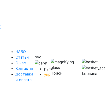
)
ЧАВО
рус
Cтатьи
O нас
Контакты
рус
Поиск
Корзина
Доставка
укр
у
и оплата
у