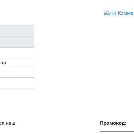
Комме
ица
ся наш
Промокод: