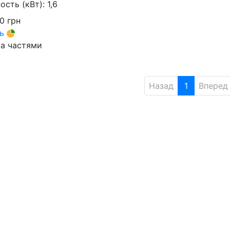
сть (кВт):
1,6
00
грн
ть
а частями
Назад
1
Вперед