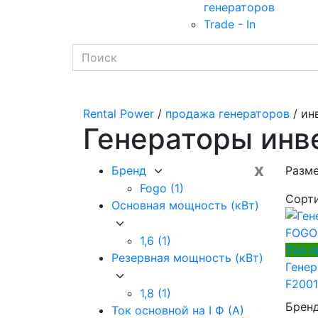
генераторов
Trade - In
Rental Power
/
продажа генераторов
/ ин
Генераторы инв
x
Бренд
Разм
Fogo
(1)
Сорт
Основная мощность (кВт)
1,6
(1)
Tоп 
Резервная мощность (кВт)
Гене
F2001I
1,8
(1)
Брен
Ток основной на I Ф (А)