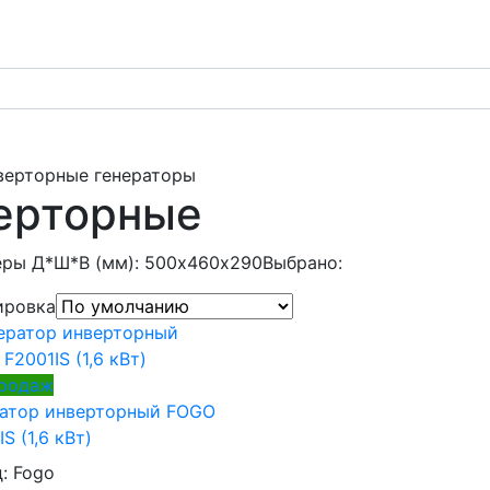
верторные генераторы
ерторные
еры Д*Ш*В (мм): 500х460х290
Выбрано:
ировка
продаж
ратор инверторный FOGO
S (1,6 кВт)
д:
Fogo