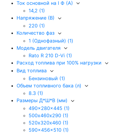
Ток основной на I Ф (А)
14,2
(1)
Напряжение (В)
220
(1)
Количество фаз
1 (Однофазный)
(1)
Модель двигателя
Rato R 210 D-Vi
(1)
Расход топлива при 100% нагрузки
Вид топлива
Бензиновый
(1)
Объем топливного бака (л)
8.3
(1)
Размеры Д*Ш*В (мм)
490x280x445
(1)
500х460х290
(1)
520х320х460
(1)
590x456x510
(1)