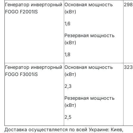
Генератор инверторный
Основная мощность
298
FOGO F2001IS
(кВт)
1,6
Резервная мощность
(кВт)
1,8
Генератор инверторный
Основная мощность
323
FOGO F3001iS
(кВт)
2,3
Резервная мощность
(кВт)
2,5
Доставка осуществляется по всей Украине: Киев,