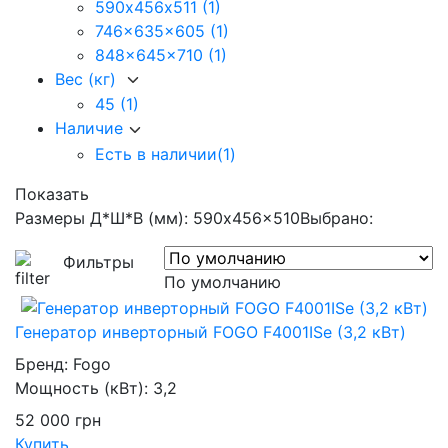
590х456х511
(1)
746x635x605
(1)
848x645x710
(1)
Вес (кг)
45
(1)
Наличие
Есть в наличии
(1)
Показать
Размеры Д*Ш*В (мм): 590x456x510
Выбрано:
Фильтры
По умолчанию
Генератор инверторный FOGO F4001ISe (3,2 кВт)
Бренд:
Fogo
Мощность (кВт):
3,2
52 000
грн
Купить